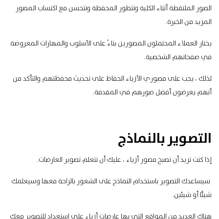
الصور الملتقطة أثناء الكلية وتتطور المحفظة وتتحسن مع اكتساب المصور
المزيد من الخبرة.
يختار العملاء المحتملون المصورين بناءً على الأسلوب والمهارات المعروضة
في صفحاتهم الشخصية.
لذلك ، يجب على مصوري الأزياء الحفاظ على تحديث محفظتهم والتأكد من
أنهم يعرضون أفضل صورهم في المقدمة.
التصوير بالنماذج
إذا كنت تريد أن تصبح مصور أزياء ، عليك أن تتعلم تصوير العارضات.
سيساعدك التصوير باستخدام النماذج على الشعور بالراحة معها وسيعلمك
شيئًا أو شيئين.
هناك العديد من المواقع التي بها عارضات أزياء على استعداد للتصوير معك