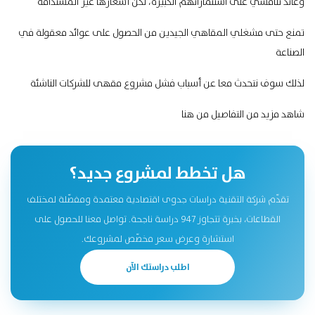
وعائد تنافسي على استثماراتهم الكبيرة، لكن أسعارها غير المستدامة
تمنع حتى مشغلي المقاهي الجيدين من الحصول على عوائد معقولة في
الصناعة
لذلك سوف نتحدث معا عن أسباب فشل مشروع مقهى للشركات الناشئة
شاهد مزيد من التفاصيل
من هنا
هل تخطط لمشروع جديد؟
تقدّم شركة التقنية دراسات جدوى اقتصادية معتمدة ومفصّلة لمختلف
القطاعات، بخبرة تتجاوز 947 دراسة ناجحة. تواصل معنا للحصول على
استشارة وعرض سعر مخصّص لمشروعك.
اطلب دراستك الآن