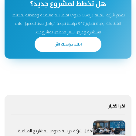
هل تخطط لمشروع جديد؟
تقدّم شركة التقنية دراسات جدوى اقتصادية معتمدة ومفصّلة لمختلف
القطاعات، بخبرة تتجاوز 947 دراسة ناجحة. تواصل معنا للحصول على
استشارة وعرض سعر مخصّص لمشروعك.
اطلب دراستك الآن
اخر الاخبار
أفضل شركة دراسة جدوى للمشاريع الصناعية