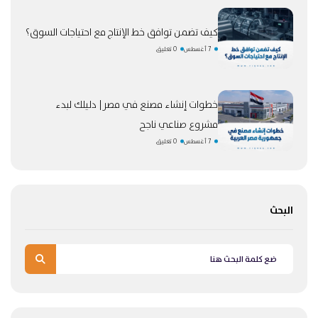
كيف تضمن توافق خط الإنتاج مع احتياجات السوق؟
7 أغسطس
0 تعليق
خطوات إنشاء مصنع في مصر| دليلك لبدء
مشروع صناعي ناجح
7 أغسطس
0 تعليق
البحث