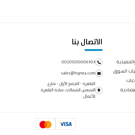
الاتصال بنا
التنفيذية
00201200006303
يات السوق
sales@tiqnea.com
وعات
القاهرة - التجمع الأول - شارع
تصادية
التسعين الشمالي، ساحة القاهرة
للأعمال