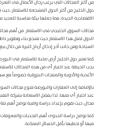
من أكثر المجالات التي يرغب رجال الأعمال فى التع
دول الخليج من أكثر الدول المشجعة للاستثمار، حيث ت
الاقتصادية الجيدة، مما جعلها بيئة مناسبة للعديد من
مجالات السوق الخليجي في الاستثمار من أهم مجالات
الدول لمثل هذا الاستثمار حيث تشجع بناء وتطوير نا
السياحة ومن جانب آخر إدخال أرباح كثيرة من خلال بيع
كما تعتبر دول الخليج أرض صلبة للاستثمار فى البورص
يجب الحيطة عند اختيار أى من هذه المجالات للاستثم
الأغذية والأدوية والمنتجات البترولية خصوصاً مع 
بالإضافة إلى العقارات والبورصة تتنوع مجالات السو
عند اختيار أى منها، لذا يفضل الاستعانة بشركة التق
مجال، حيث تقوم بإعداد دراسة وافية توضح أهم نق
كما توضح دراسة الجدوى أهم التحديات والمعوقات ال
فيها أو تخطيها بأقل الخسائر الممكنة.