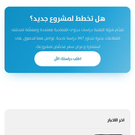
هل تخطط لمشروع جديد؟
تقدّم شركة التقنية دراسات جدوى اقتصادية معتمدة ومفصّلة لمختلف
القطاعات، بخبرة تتجاوز 947 دراسة ناجحة. تواصل معنا للحصول على
استشارة وعرض سعر مخصّص لمشروعك.
اطلب دراستك الآن
اخر الاخبار