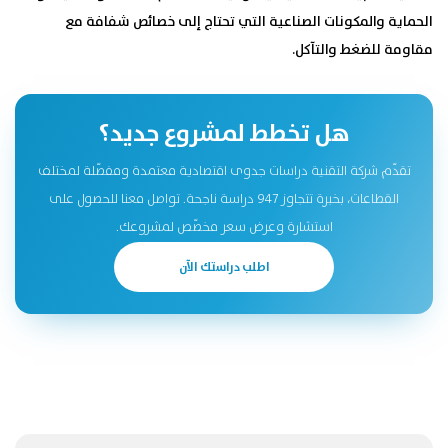
الحماية والمكونات الصناعية التي تحتاج إلى خصائص شفافة مع
مقاومة للضغط والتآكل.
هل تخطط لمشروع جديد؟
تقدّم شركة التقنية دراسات جدوى اقتصادية معتمدة ومفصّلة لمختلف
القطاعات، بخبرة تتجاوز 947 دراسة ناجحة. تواصل معنا للحصول على
استشارة وعرض سعر مخصّص لمشروعك.
اطلب دراستك الآن