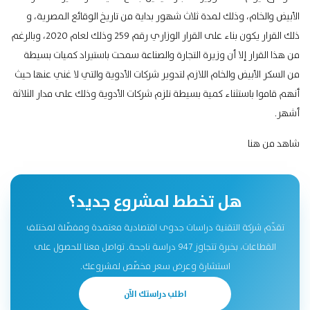
الأبيض والخام، وذلك لمدة ثلاث شهور بداية من تاريخ الوقائع المصرية، و
ذلك القرار يكون بناء على القرار الوزاري رقم 259 وذلك لعام 2020، وبالرغم
من هذا القرار إلا أن وزيرة التجارة والصناعة سمحت باستيراد كميات بسيطة
من السكر الأبيض والخام اللازم لتدوير شركات الأدوية والتي لا غني عنها حيث
أنهم قاموا باستثناء كمية بسيطة تلزم شركات الأدوية وذلك على مدار الثلاثة
أشهر.
شاهد
من هنا
هل تخطط لمشروع جديد؟
تقدّم شركة التقنية دراسات جدوى اقتصادية معتمدة ومفصّلة لمختلف
القطاعات، بخبرة تتجاوز 947 دراسة ناجحة. تواصل معنا للحصول على
استشارة وعرض سعر مخصّص لمشروعك.
اطلب دراستك الآن