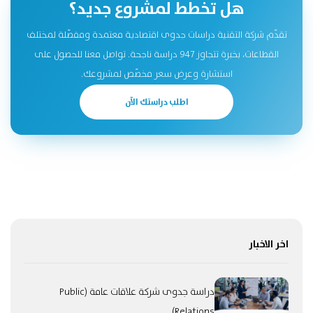
هل تخطط لمشروع جديد؟
تقدّم شركة التقنية دراسات جدوى اقتصادية معتمدة ومفصّلة لمختلف
القطاعات، بخبرة تتجاوز 947 دراسة ناجحة. تواصل معنا للحصول على
استشارة وعرض سعر مخصّص لمشروعك.
اطلب دراستك الآن
اخر الاخبار
دراسة جدوى شركة علاقات عامة (Public
Relations)