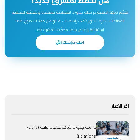
هل تخطط لمشروع جديد؟
تقدّم شركة التقنية دراسات جدوى اقتصادية معتمدة ومفصّلة لمختلف
القطاعات، بخبرة تتجاوز 947 دراسة ناجحة. تواصل معنا للحصول على
استشارة وعرض سعر مخصّص لمشروعك.
اطلب دراستك الآن
اخر الاخبار
دراسة جدوى شركة علاقات عامة (Public
Relations)