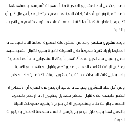
فى البحث عن أحد المشاريع الصغيرة نظراً لسهولة تأسيسها ومساهمتها
فى التنمية وتوفير أحد احتياجات المجتمع وعدم حاجتها إلى رأس مال كبير أو
تكنولوجيا متطورة، كما أنها لا تتطلب عمالة على مستوى متقدم من التدريب
والخبرة.
ويعد
مشروع
مطعم
واحد من المشروعات الصغيرة الهامة التى تعود على
أصحابها بأرباح كثيرة خصوصاً خلال السنوات الأخيرة بسبب الإقبال الشديد عليها
ممن يرغبون فى تغيير نمط أكلاتهم وأولئك المشغولين فى أعمالهم ولا
يملكون الوقت الكافى للذهاب إلى بيوتهم وتناول وجباتهم مع الأسرة
ولاسيما إن كانت السيدات عاملات ولا يملكون الوقت الكافى لإعداد الطعام.
ومن أجل نجاح المشروع يجب على صاحبه أن يضع فى اعتباره أن الأشخاص لا
تقتصر حاجتهم على تناول الطعام فقط بل يحتاجون إلى الإنعام بالهدوء
النفسى والراحة حتى يستطيعون الأكل بمزاج لا يشوبه ضغوطات الحياة
والعمل لهذا وجب خلق جو مريح وتوفير كراسى مخصصة للأطفال وديكورات
لطيفة.