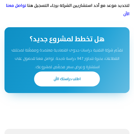
لتحديد موعد مع أحد استشاريين الشركة برجاء التسجيل هنا
تواصل معنا
الآن
هل تخطط لمشروع جديد؟
تقدّم شركة التقنية دراسات جدوى اقتصادية معتمدة ومفصّلة لمختلف
القطاعات، بخبرة تتجاوز 947 دراسة ناجحة. تواصل معنا للحصول على
استشارة وعرض سعر مخصّص لمشروعك.
اطلب دراستك الآن