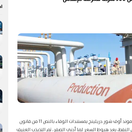
اخ
مع انهيار سعر “النفط” أمس، شهدنا تقدم شركة دياموند أوف شور دريلينج بمستندات الوفاء بالنص 11 من قانون
 النفط، بعد هبوط السعر لما أدنى الصفر، ثم التذبذب العنيف