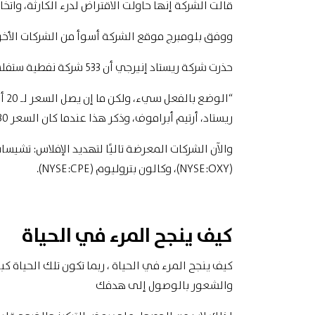
قالت الشركة إنها حاولت الاقتراض لدرء الكارثة، واتخ
ووفق بلومبرج موقع الشركة أسوأ من الشركات الأخ
حذرت شركة ريستاد إنيرجي أن 533 شركة نفطية ستفلس لو ظل النفط أدنى 20 دولار للبرميل.
ريستاد، أرتيم أبراموف، وذكر هذا عندما كان السعر 30 دولار للبرميل.
(NYSE:OXY)، وكالون بتروليوم (NYSE:CPE).
كيف ينجح المرء في الحياة
كيف ينجح المرء في الحياة ، ربما تكون تلك الحياة كبي
والشعور بالوصول إلى هدفك