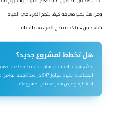
لذلك لابد من الحصول على بعض التركيز والخروج قلي
ومن هنا يجب معرفة كيف ينجح المرء في الحياة
شاهد من هنا
كيف ينجح المرء في الحياة
هل تخطط لمشروع جديد؟
تقدّم شركة التقنية دراسات جدوى اقتصادية معتم
القطاعات، بخبرة تتجاوز 947 دراسة نا
استشارة وعرض سعر مخصّص لمشروعك.