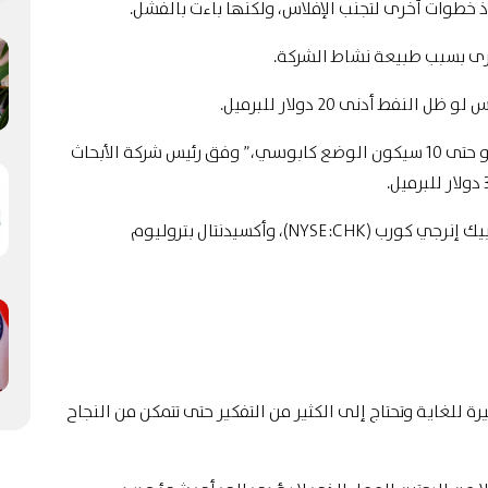
اذ خطوات أخرى لتجنب الإفلاس، ولكنها باءت بالفشل.
رى بسبب طبيعة نشاط الشركة.
“الوضع بالفعل سيء، ولكن ما إن يصل السعر لـ 20 أو حتى 10 سيكون الوضع كابوسي،” وفق رئيس شركة الأبحاث
والآن الشركات المعرضة تاليًا لتهديد الإفلاس: تشيسابيك إنرجي كورب (NYSE:CHK)، وأكسيدنتال بتروليوم
رة للغاية وتحتاج إلى الكثير من التفكير حتى تتمكن من النجاح