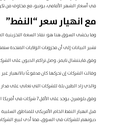
في أسعار الشهر الأمامي، يونيو، مع مخاوف من تكر
مع انهيار سعر “النفط”
وما يخشى السوق هنا هو: نفاذ السعة التخزينية الع
تشير البيانات إلى أن مخزونات الولايات المتحدة ستمت
وفق فايننشال تايمز، وصل تراكم الديون على الشركة لـ 2.6 مليار دو
وقالت الشركات إن تحركها كان مدفوعًا بالانهيار غي
والذي زاد الطين بلة للشركات التي تعاني على مدار 
وفق بلومبرج، يوجد على الأقل 7 شركات في أمريكا الشمالية تتعرض لنفس التهديد منذ بداية العام،
قبل انهيار النفط الخام الأمريكي للمناطق السلبية 
ديونهم للشركات في السوق، مما أدى لبيع الشركات أ