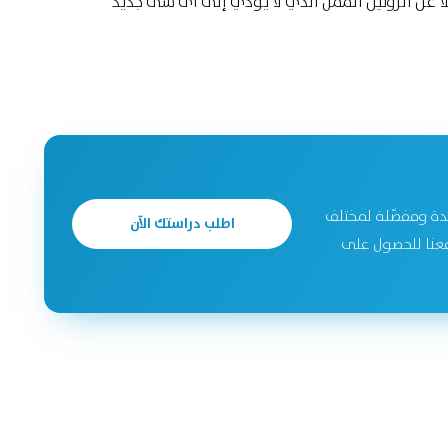
لا عن الروتين الممل الذي لا يؤدي إلى أى شئ جديد
دة ومفصّلة لمختلف
اطلب دراستك الآن
جحة. تواصل معنا للحصول على