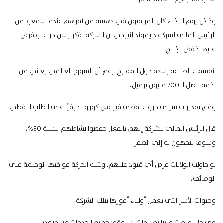
وخلال يوم الثلاثاء كان المراقبون في دهشة من أمرهم عندما سمعوا من
الرئيس المالي لشركة دايموند إنيرجي أن الشركة تفكر بشن حرب لو فرض
عليها خفض للإنتاج.
انقسمت الصناعة بشدة حول المقترح، رغم أن السوق العالمي يعاني من
تخمة، تصل لـ 700 مليون برميل،
وفق تقديرات سيتي جروب. قضى فيروس كورونا حرفيًا على الطلب النفطي.
قال الرئيس المالي للشركة إنهم بالفعل خفضوا نشاطهم بنسبة 30%،
وسوف يتجهون به إلى الصفر
لو حاولت الولايات فرض أي قيود عليهم. ولتلك الحركة عواقبها الوخيمة على
الوظائف،
وحيوات الأسر التي يعمل أولياء أمورها بتلك الشركة.
في حال فرضت علينا تعريفات، سنوقف جميع الخدمات من مزودينا.