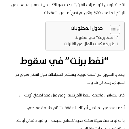
انتهت بتوصل الأوبك إلى اتفاق تاريخي هو الأكبر من نوعه، وسيمحو من
الإنتاج العالمي 10%. ولكن لم تصح أي من التوقعات.
جدول المحتويات
“نفط برنت” في سقوط
طريقة كسب المال من الانترنت
“نفط برنت” في سقوط
يعاني السوق من تخمة قوية، وتستمر المجادلات حيال انتظار سوق حر
للسوق، رغم كل شيء.
في تكساس، عاصمة النفط الأمريكية، ومن قبل عقد اجتماع أوبك++،
أبدى عدد من المنتجين أن تلك الصفقة لا تلائم طبيعة عملهم،
وأنه لو فرضت هيئة سكك حديد تكساس عليهم أي قيود تماثل أوبك،
ستتوقف جميع أنشطة الحفر.