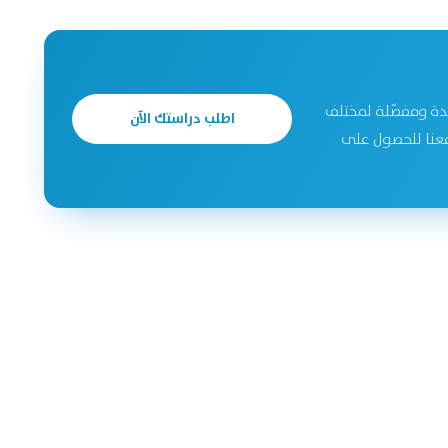
دة ومفصّلة لمختلف
اطلب دراستك الآن
جحة. تواصل معنا للحصول على