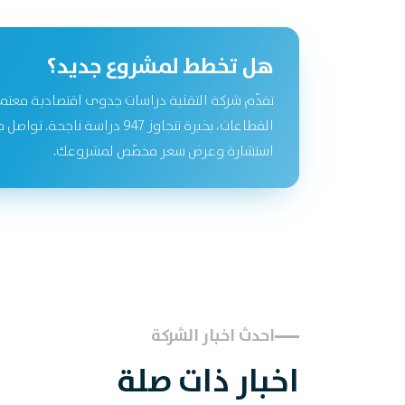
هل تخطط لمشروع جديد؟
تقدّم شركة التقنية دراسات جدوى اقتصادية معتم
القطاعات، بخبرة تتجاوز 947 دراسة نا
استشارة وعرض سعر مخصّص لمشروعك.
احدث اخبار الشركة
اخبار ذات صلة