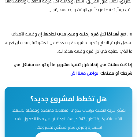
الطريق، تجعل عبور الطريق أسهل وتجعلك أقل عرضة للخلافات والاصطدامات
التي يوفّر تجنبها مزيداً من الوقت و يضاعف الإنجاز.
10. ضع أهدافا لكل فترة زمنية وقيم مدى نجاحها:
إن وضعك لأهداف
يسهل طريق النجاح وتطور مشروعك ويبعدك عن العشوائية, فيجب أن تعرف
ما الذي تحتاجه في كل فترة وضعه هدف لك.
إذا كنت مشتت في إتخاذ قرار تنفيذ مشروع ما أو تواجه مشاكل في
شركتك أو مصنعك،
تواصل معنا الآن
هل تخطط لمشروع جديد؟
تقدّم شركة التقنية دراسات جدوى اقتصادية معتمدة ومفصّلة لمختلف
القطاعات، بخبرة تتجاوز 947 دراسة ناجحة. تواصل معنا للحصول على
استشارة وعرض سعر مخصّص لمشروعك.