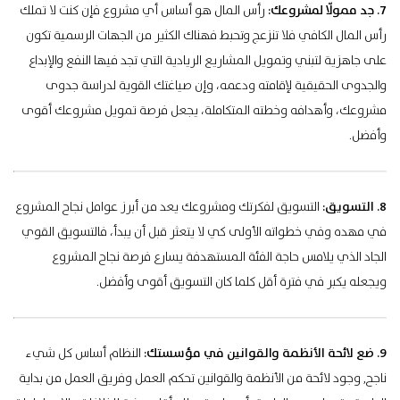
7. جد ممولّا لمشروعك:
رأس المال هو أساس أي مشروع فإن كنت لا تملك
رأس المال الكافي فلا تنزعج وتحبط فهناك الكثير من الجهات الرسمية تكون
على جاهزية لتبني وتمويل المشاريع الريادية التي تجد فيها النفع والإبداع
والجدوى الحقيقية لإقامته ودعمه، وإن صياغتك القوية لدراسة جدوى
مشروعك، وأهدافه وخطته المتكاملة، يجعل فرصة تمويل مشروعك أقوى
وأفضل.
8. التسويق:
التسويق لفكرتك ومشروعك يعد من أبرز عوامل نجاح المشروع
في مهده وفي خطواته الأولى كي لا يتعثر قبل أن يبدأ، فالتسويق القوي
الجاد الذي يلامس حاجة الفئة المستهدفة يسارع فرصة نجاح المشروع
ويجعله يكبر في فترة أقل كلما كان التسويق أقوى وأفضل.
9. ضع لائحة الأنظمة والقوانين في مؤسستك:
النظام أساس كل شيء
ناجح, وجود لائحة من الأنظمة والقوانين تحكم العمل وفريق العمل من بداية