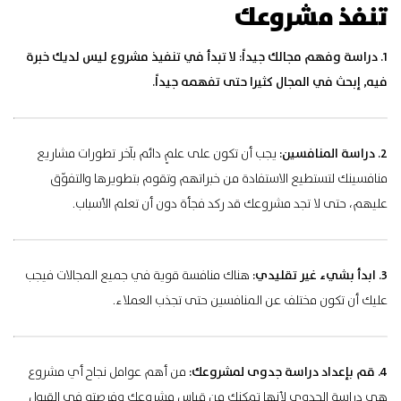
تنفذ مشروعك
1. دراسة وفهم مجالك جيداً:
لا تبدأ في تنفيذ مشروع ليس لديك خبرة
فيه, إبحث في المجال كثيرا حتى تفهمه جيداً.
2. دراسة المنافسين:
يجب أن تكون على علمٍ دائم بآخر تطورات مشاريع
منافسينك لتستطيع الاستفادة من خبراتهم وتقوم بتطويرها والتفوّق
عليهم، حتى لا تجد مشروعك قد ركد فجأة دون أن تعلم الأسباب.
3. ابدأ بشيء غير تقليدي:
هناك منافسة قوية في جميع المجالات فيجب
عليك أن تكون مختلف عن المنافسين حتى تجذب العملاء.
4. قم بإعداد دراسة جدوى لمشروعك:
من أهم عوامل نجاح أي مشروع
هي دراسة الجدوى لأنها تمكنك من قياس مشروعك وفرصته في القبول