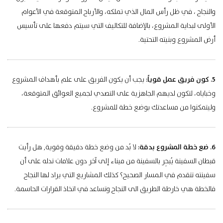
والنجاح ، في ظل رأس المال الذي تملكه، والأرباح المتوقعة في الأعوام
الأولى لبداية المشروع، بالإضافة للتكاليف التي سيتم دفعها على تأسيس
أرض المشروع وبنيته التحتية.
5. كون فريق عمل قوياً:
يجب أن يكون الفريق على علم بأهداف المشروع
وخباياه، لتكون لديهم الجاهزية على التصدي لجميع العوائق المتوقعة،
وليتمكنوا من مساعدتك بوضع خطة للمشروع.
6. ضع خطة المشروع بدقة:
لا بُد من وضع خطة دقيقة وقوية, هل رأيت
قبطان السفينة يُبحِر بالسفينة من ميناء إلى آخر دون علامات تدله على أن
سفينته تتقدم في المسار الصحيح؟ كذلك المشاريع التي يراد لها النجاح
فالخطة هي خارطة الطريق الى النجاح وتساعد في اتخاذ القرارات الحاسمة.