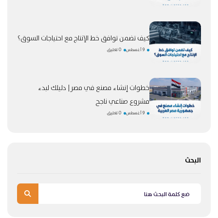
كيف تضمن توافق خط الإنتاج مع احتياجات السوق؟
9 أغسطس
0 تعليق
خطوات إنشاء مصنع في مصر| دليلك لبدء
مشروع صناعي ناجح
9 أغسطس
0 تعليق
البحث