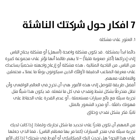
7 افكار حول شركتك الناشئة
1. العثور على مشكلة
دائما ابدأ بمشكلة
. قد تكون مشكلة واضحة (أسهل) أو مشكلة يحتاج الناس
إلى إدراكها (أكثر صعوبة قليلاً) – لا يهم طالما أنها تؤثر على مجموعة كبيرة
من الناس. من الناحية المثالية ، هذه مشكلة أو إزعاج واجهته شخصيًا يساعدك
على معرفة المتاعب الدقيقة لأولئك الذين سيكونون يومًا ما عملاء محتملين
والتعاطف معهم.
أفضل طريقة للتوصل إلى هذه الأمور هي أن تخرج في العالم الواقعي وأن
تظل منخرطًا بشكل نشط ونقدي في كل ما تفعله. قد يكون هذا شيئًا مثل
تجربة سيئة مع بائع سيارات مستعملة ، أو عدم القدرة على الحفاظ على
قهوتك دافئة ، أو مجرد الشعور بالملل.
ثانيًا. فكر بشكل نقدي وخلاق
من المهم أن تكون قادرًا على تحديد ما شكل تجاربك ولماذا. إذا كانت لديك
تجربة سيئة في متجر السيارات (كما مر بها معظم الناس) ، فما الذي جعلها
على هذا النحو؟ هل تحدث إليك الميكانيكي أو أفرط في شحنك؟ إذا كان الأمر