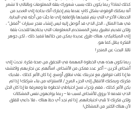
كذلك لماذا؟ ربما يكون ذلك بسبب شعورك بقلة المعلومات وبالتالي لا تشعر
أنه يمكنك الوقوف بشكل كافٍ عندما يتم إخبارك أنك بحاجة إلى العديد من
الخدمات الأخرى التي يتم تنفيذها بالإضافة إلى ما جئت من أجله في البداية.
في هذا المثال ، الحل الذي قد أتوصل إليه ليس إنشاء متجر سيارات “أفضل” ،
ولكن تقديم تطبيق يمنح المستخدم المعلومات التي يحتاجها للتحدث بثقة
إلى الميكانيكي. هناك طرق عديدة يمكن من خلالها تنفيذ ذلك ، لكن جوهر
الفكرة يظل كما هو.
ثالثا. البحث عن المتجر!
ربما تكون هذه هي
الخطوة المهمة
في التحقق من صحة فكرة. تحدث إلى
أشخاص آخرين – أكبر عدد ممكن من الأشخاص. اسألهم عن تجاربهم واكتشف
ما إذا كانت تتوافق مع تجربتك على نطاق أوسع. إذا كان الأمر كذلك ، فلديك
فكرتك ويمكنك الانتقال إلى الجزء المرح / الاستنزاف من بناء شركتك! إذا لم
يكن الأمر كذلك ، فقم بإجراء نسخ احتياطي لخطوة ما ومعرفة ما إذا كان الحل
الذي تقدمه لا يروق للأشخاص لسبب ما – ربما يواجهون نفس المشكلات
ولكن فكرتك لا تلبي احتياجاتهم. إذا لم تجد أي حظ هناك ، فلا داعي للقلق
لأن هناك الكثير من المشاكل!