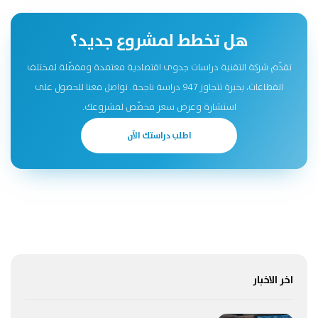
هل تخطط لمشروع جديد؟
تقدّم شركة التقنية دراسات جدوى اقتصادية معتمدة ومفصّلة لمختلف
القطاعات، بخبرة تتجاوز 947 دراسة ناجحة. تواصل معنا للحصول على
استشارة وعرض سعر مخصّص لمشروعك.
اطلب دراستك الآن
اخر الاخبار