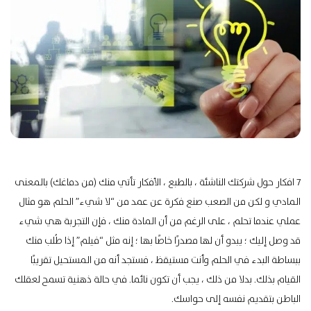
7 افكار حول شركتك الناشئة ، بالطبع ، الأفكار تأتي منك (من دماغك) بالمعنى
المادي و لكن من الصعب صنع فكرة عن عمد من “لا شيء” الحلم هو مثال
عملي عندما تحلم ، على الرغم من أن المادة منك ، فإن التجربة هي شيء
قد وصل إليك ؛ يبدو أن لها مصدرًا خاصًا بها ؛ إنه مثل “فيلم” إذا طُلب منك
ببساطة البدء في الحلم وأنت مستيقظ ، فستجد أنه من المستحيل تقريبًا
القيام بذلك. بدلا من ذلك ، يجب أن تكون نائما. في حالة ذهنية تسمح لعقلك
الباطن بتقديم نفسه إلى حواسك.