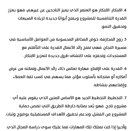
4. الابتكار:
الابتكار هو العنصر الذي يميز الناجحين عن غيرهم، فهو يعزز
القدرة التنافسية للمشروع ويفتح أبوابًا جديدة لزيادة المبيعات
وتحقيق النمو.
5. روح المجازفة:
خوض المخاطر المحسوبة من العوامل الأساسية في
مسيرة النجاح، فهي تمنح رائد الأعمال القدرة على التأقلم مع
المستجدات، وتحفزه على اكتشاف طرق جديدة لتعزيز الابتكار.
6. القدرة على الإقناع:
مهارة تعكس ذكاء رائد الأعمال وتمكنه من عرض
أفكاره أو منتجاته بأسلوب مؤثر، مما يسهم في كسب ثقة العملاء
وإقناعهم بنشاطه.
7. التخطيط:
التخطيط الجيد هو الأساس المتين الذي يقوم عليه أي
مشروع ناجح. فهو يُعد بمثابة خارطة الطريق التي تضمن حماية
المشروع من الفشل، وتدعم تحقيق الأهداف المستقبلية بوضوح وثبات.
وأخيرا إذا كنت تمتلك تلك المهارات فما عليك سوى دراسة المجال الذي