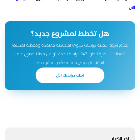
الآن
هل تخطط لمشروع جديد؟
تقدّم شركة التقنية دراسات جدوى اقتصادية معتمدة ومفصّلة لمختلف
القطاعات، بخبرة تتجاوز 947 دراسة ناجحة. تواصل معنا للحصول على
استشارة وعرض سعر مخصّص لمشروعك.
اطلب دراستك الآن
اخر الاخبار