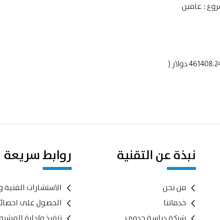
$461,408.24التكلفة الإجمالية لمعدات خط الإنتاج : 461408.24 دولار (
نبذة عن التقنية
روابط سريعة
من نحن
الاستشارات الفنية و
خدماتنا
الحصول على احصائ
شركة دراسة جدوى
تنفيذ وادارة المشر