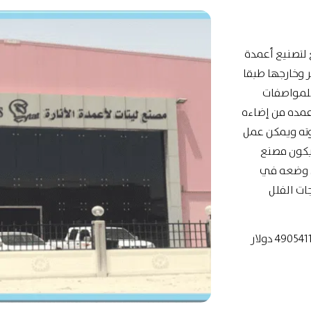
 لتصنيع أعمدة
ر وخارجها طبقا
للمواصفات
عمده من إضاءه
وته ويمكن عمل
 يكون مصنع
كن وضعه في
ات الفلل