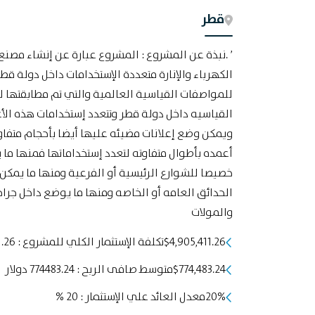
قطر
’ .نبذة عن المشروع : المشروع عبارة عن إنشاء مصنع
الكهرباء والإنارة متعددة الإستخدامات داخل دولة قط
للمواصفات القياسية العالمية والتي تم مطابقتها 
القياسيه داخل دولة قطر وتتعدد إستخدامات هذه الأ
ويمكن وضع إعلانات مضيئه عليها أيضا بأحجام متفا
أعمده بأطوال متفاوته لتعدد إستخداماتها فمنها ما
خصيصا للشوارع الرئيسية أو الفرعية ومنها ما يم
الحدائق العامه أو الخاصه ومنها ما يوضع داخل جراج
والمولات
$4,905,411.26تكلفة الإستثمار الكلي للمشروع : 4905411.26 دولار
$774,483.24متوسط صافى الربح : 774483.24 دولار
20%معدل العائد علي الإستثمار : 20 %