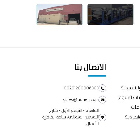
الاتصال بنا
التنفيذية
00201200006303
يات السوق
sales@tiqnea.com
وعات
القاهرة - التجمع الأول - شارع
تصادية
التسعين الشمالي، ساحة القاهرة
للأعمال