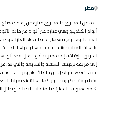
قطر
نبذة عن المشروع : المشروع عبارة عن إقامة مصنع لإ
ألواح الكلادينج وهي عبارة عن ألواح من مادة الأل
لوحين الومنيوم بينهما إحدى المواد العازلة. وهي
واجهات المباني وتتميز بخفه وزنها وعزلها للحرارة 
للحريق بالإضافة إلي مميزات أخرى مثل تعدد ألوانه
إلى طريقه تركيبها السهلة والسريعة والتي تتم ع
بحيث لا تظهر فواصل بين تلك الألواح ويزيد من متانته
فقط برونق ديكوري بارز و كما انها تتمتع بمزايا السعر
تكلفة مقبولة بالمقارنة بالمنتجات البديلة أو بدائل ا