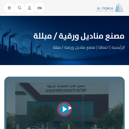
EN
مصنع منادیل ورقیة / مبللة
الرئيسية
|
اعمالنا
|
مصنع منادیل ورقیة / مبللة