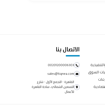
الاتصال بنا
التنفيذية
00201200006303
يات السوق
sales@tiqnea.com
وعات
القاهرة - التجمع الأول - شارع
تصادية
التسعين الشمالي، ساحة القاهرة
للأعمال